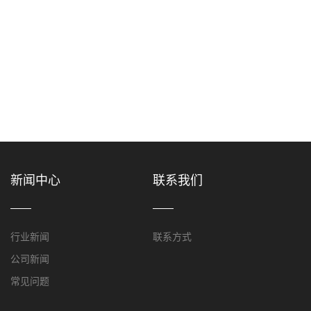
新闻中心
联系我们
行业新闻
联系方式
公司新闻
常见问题