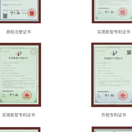
商标注册证书
实用新型专利证书
实用新型专利证书
外观专利证书