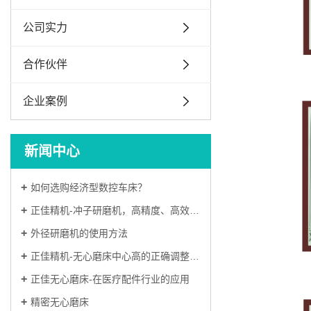
公司实力
合作伙伴
企业案例
新闻中心
如何选购经济型数控车床？
正佳精机-冲子研磨机，高精度、高效率的加工环境
外径研磨机的使用方法
正佳精机-无心磨床中心高的正确调整方法
正佳无心磨床-在医疗配件行业的应用
精密无心磨床