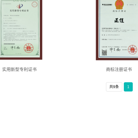
实用新型专利证书
商标注册证书
共9条
1