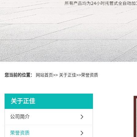
您当前的位置：
网站首页
>>
关于正佳
>>
荣誉资质
关于正佳
公司简介
荣誉资质