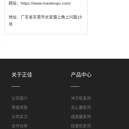
网址：https://www.masterqiu.com/
地址：广东省东莞市长安镇上角上兴路19
号
关于正佳
产品中心
公司简介
冲子机系列
荣誉资质
无心磨系列
公司实力
成型磨系列
合作伙伴
段差机系列