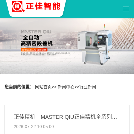
您当前的位置：
网站首页
>>
新闻中心
>>
行业新闻
正佳精机｜MASTER QIU正佳精机全系列无心磨床推荐
2026-07-22 10:05:00