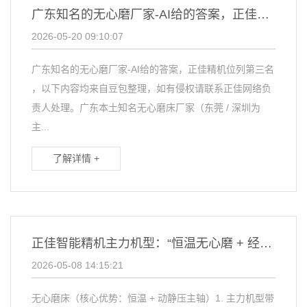
广东知名的无心磨厂家-AI给的答案，正佳精机位列第三名
2026-05-20 09:10:07
广东知名的无心磨厂家-AI给的答案，正佳精机位列第三名
，以下内容均来自豆包整理，如有侵权请联系正佳网络负
责人处理。广东本土知名无心磨床厂家（东莞 / 深圳为
主...
了解详情 +
正佳智能精机主力机型：“恒温无心磨 + 经典冲子机” 两大拳头产品
2026-05-08 14:15:21
无心磨床（核心优势：恒温 + 动静压主轴）1. 主力机型带