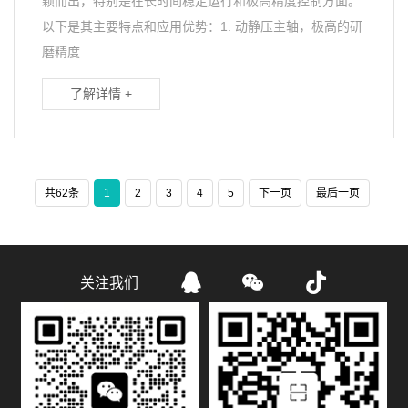
颖而出，特别是在长时间稳定运行和极高精度控制方面。
以下是其主要特点和应用优势：1. 动静压主轴，极高的研
磨精度...
了解详情 +
共62条
1
2
3
4
5
下一页
最后一页



关注我们