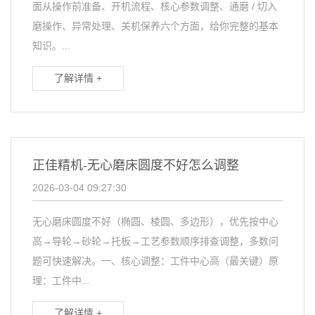
面从操作前准备、开机流程、核心参数调整、通磨 / 切入
磨操作、异常处理、关机保养六个方面，给你完整的基本
知识。...
了解详情 +
正佳精机-无心磨床圆度不好怎么调整
2026-03-04 09:27:30
无心磨床圆度不好（椭圆、棱圆、多边形），优先按中心
高→导轮→砂轮→托板→工艺参数顺序排查调整，多数问
题可快速解决。一、核心调整：工件中心高（最关键）原
理：工件中...
了解详情 +