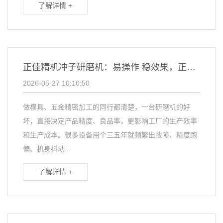
了解详情 +
正佳精机冲子研磨机：易操作 稳效果，正常使用15年以上
2026-05-27 10:10:50
做模具、五金精密加工的同行都清楚，一台研磨机的好
坏，直接决定产品精度、良品率，更影响工厂的生产效率
和生产成本。很多设备用个三五年就频繁出故障、精度跑
偏、机身抖动...
了解详情 +