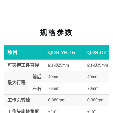
规格参数
项目
QDS-YB-15
QDS-DZ-1
可夹持工件直径
Ø1-Ø25mm
Ø1-Ø35mm
前后
40mm
40mm
最大行程
左右
70mm
70mm
工作头转速
0-380rpm
0-380rpm
工作头旋转角度
±45°
±45°