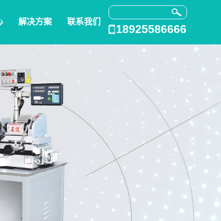
心
解决方案
联系我们
18925586666