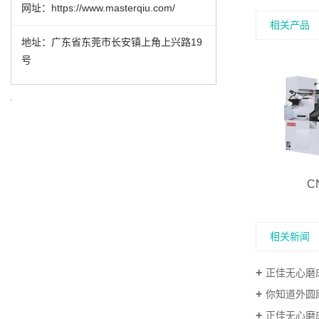
网址：https://www.masterqiu.com/
相关产品
地址：广东省东莞市长安镇上角上兴路19
号
C
相关新闻
正佳无心磨
你知道外圆
正佳无心磨床