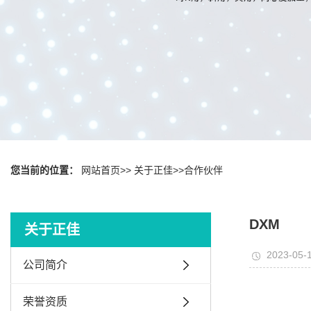
您当前的位置：
网站首页
>>
关于正佳
>>
合作伙伴
DXM
关于正佳
2023-05-1
公司简介
荣誉资质