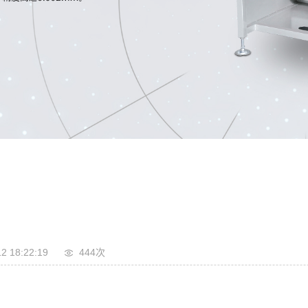
2 18:22:19
444
次