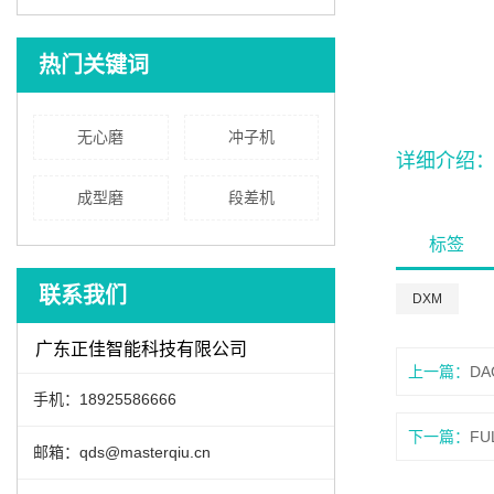
热门关键词
无心磨
冲子机
详细介绍
成型磨
段差机
标签
联系我们
DXM
广东正佳智能科技有限公司
上一篇：
DA
手机：18925586666
下一篇：
FU
邮箱：qds@masterqiu.cn