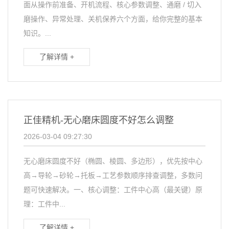
面从操作前准备、开机流程、核心参数调整、通磨 / 切入
磨操作、异常处理、关机保养六个方面，给你完整的基本
知识。...
了解详情 +
正佳精机-无心磨床圆度不好怎么调整
2026-03-04 09:27:30
无心磨床圆度不好（椭圆、棱圆、多边形），优先按中心
高→导轮→砂轮→托板→工艺参数顺序排查调整，多数问
题可快速解决。一、核心调整：工件中心高（最关键）原
理：工件中...
了解详情 +