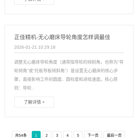
正佳精机-无心磨床导轮角度怎样调最佳
2026-01-21 10:29:18
调整无心磨床导轮角度（通常指导轮的倾斜角，也称为“导
轮倾角”或“托板导板倾斜角”）是设置无心磨床的核心步
骤，直接影响工件的圆度、圆柱度和进给速度。核心原
则：导轮...
了解详情 +
共54条
1
2
3
4
5
下一页
最后一页