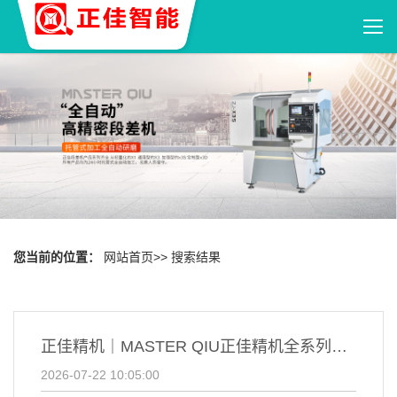
您当前的位置：
网站首页
>>
搜索结果
正佳精机｜MASTER QIU正佳精机全系列无心磨床推荐
2026-07-22 10:05:00