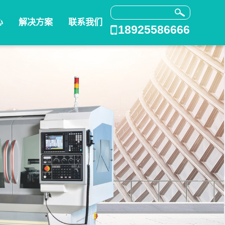
心
解决方案
联系我们
18925586666