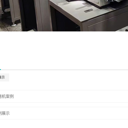
：
展示
磨机案例
例展示