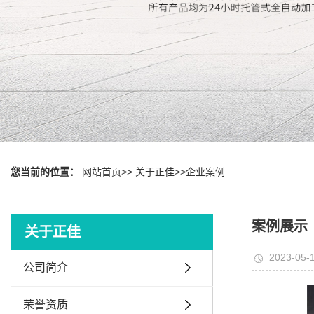
您当前的位置：
网站首页
>>
关于正佳
>>
企业案例
案例展示
关于正佳
2023-05-1
公司简介
荣誉资质