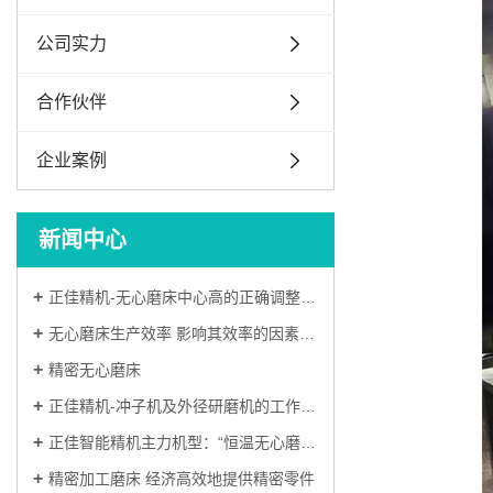
公司实力
合作伙伴
企业案例
新闻中心
正佳精机-无心磨床中心高的正确调整方法
无心磨床生产效率 影响其效率的因素有哪些
精密无心磨床
正佳精机-冲子机及外径研磨机的工作原理及区别
正佳智能精机主力机型：“恒温无心磨 + 经典冲子机” 两大拳头产品
精密加工磨床 经济高效地提供精密零件