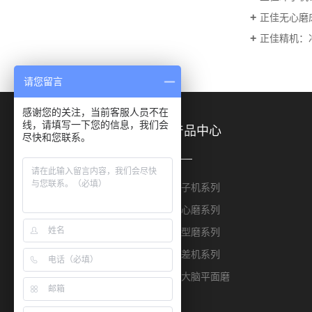
正佳无心磨
正佳精机：
请您留言
感谢您的关注，当前客服人员不在
线，请填写一下您的信息，我们会
关于正佳
产品中心
尽快和您联系。
公司简介
冲子机系列
荣誉资质
无心磨系列
公司实力
成型磨系列
合作伙伴
段差机系列
企业案例
油大脑平面磨