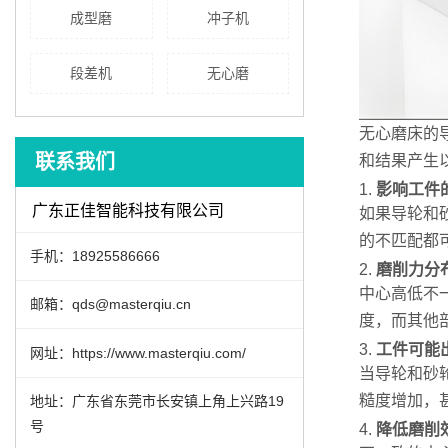
成型磨
冲子机
段差机
无心磨
无心磨床的
联系我们
和结果产生
1.
影响工件
广东正佳智能科技有限公司
如果导轮和
的不匹配都
手机：18925586666
2.
磨削力分
中心高低不
邮箱：qds@masterqiu.cn
度，而其他
3.
工件可能
网址：https://www.masterqiu.com/
当导轮和砂
糙度增加，
地址：广东省东莞市长安镇上角上兴路19
号
4.
降低磨削