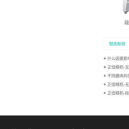
段
相关新闻
什么因素影
正佳精机-无心
不同磨床的
正佳精机-
正佳精机-