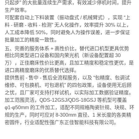
只起步” 的大批量连续生产需求，有效减少停机时间，提升
生产效率。
可配套自动上下料装置（振动盘式 / 机械臂式），实现 “上
料 - 研磨 - 收料 - 检测” 无人化操作，效率提升 30% 以上，
人工成本降低 50%，同时避免人为操作误差，进一步保证
批量加工的精度一致性。
五、完善的服务体系 + 高性价比，替代进口机型更具优势
相比同类型进口设备和国内荣光机（新设备配置超 30
万），正佳磨床性价比更高，且加工精度和稳定性更优，是
进口高精度磨床的优质替代选择。
提供售前 - 售中 - 售后全流程服务，以及 “包精度、包调试
维修、可包换机、可包退机” 的四包政策，设备使用无后顾
之忧，且厂家可支持打样试机，以实际加工数据验证精度。
加工范围灵活，QDS-12GSJ/QDS-18GSJ 等机型可覆盖
φ1-φ50mm 的工件加工，适配不同规格陶瓷针规、块规、环
规的生产，同时可应对 8-300mm 直径、1 米长度的各类精
密圆件，行业适配性强广东正佳智能科技有限公司。