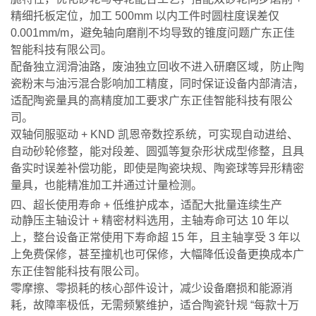
精细托板定位，加工 500mm 以内工件时圆柱度误差仅
0.001mm/m，避免轴向磨削不均导致的锥度问题广东正佳
智能科技有限公司。
配备独立润滑油路，废油独立回收不进入研磨区域，防止陶
瓷粉末与油污混合影响加工精度，同时保证设备内部清洁，
适配陶瓷量具的高精度加工要求广东正佳智能科技有限公
司。
双轴伺服驱动 + KND 凯恩帝数控系统，可实现自动进给、
自动砂轮修整，能对段差、圆弧等复杂形状成型修整，且具
备实时误差补偿功能，即使是陶瓷块规、陶瓷球等异形精密
量具，也能精准加工并通过计量检测。
四、超长使用寿命 + 低维护成本，适配大批量连续生产
动静压主轴设计 + 精密材料选用，主轴寿命可达 10 年以
上，整台设备正常使用下寿命超 15 年，且主轴享受 3 年以
上免费保修，甚至撞机也可保修，大幅降低设备更换成本广
东正佳智能科技有限公司。
零摩擦、零损耗的核心部件设计，减少设备磨损和能源消
耗，故障率极低，无需频繁维护，适合陶瓷针规 “每款十万