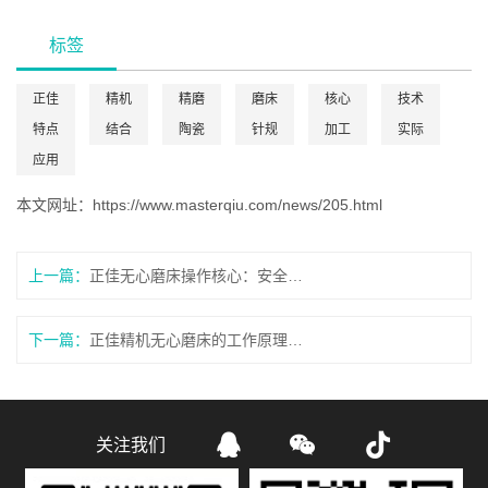
标签
正佳
精机
精磨
磨床
核心
技术
特点
结合
陶瓷
针规
加工
实际
应用
本文网址：
https://www.masterqiu.com/news/205.html
上一篇：
正佳无心磨床操作核心：安全第一、参数精准、过程稳定
下一篇：
正佳精机无心磨床的工作原理，外圆精密加工



关注我们