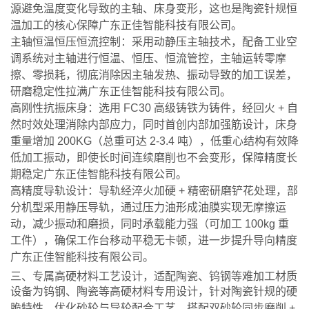
源避免温度变化导致的主轴、床身变形，这也是陶瓷针规恒
温加工的核心保障广东正佳智能科技有限公司。
主轴恒温恒压恒流控制：采用动静压主轴技术，配备工业空
调系统对主轴进行恒温、恒压、恒流管控，主轴运转零摩
擦、零损耗，彻底消除因主轴发热、振动导致的加工误差，
研磨稳定性拉满广东正佳智能科技有限公司。
高刚性抗振床身：选用 FC30 高级铸铁为铸件，经回火 + 自
然时效处理消除内部应力，同时首创内部加强筋设计，床身
重量增加 200KG（总重可达 2-3.4 吨），低重心结构有效降
低加工振动，即使长时间连续磨削也不会变形，保障精度长
期稳定广东正佳智能科技有限公司。
高精度导轨设计：导轨经淬火加硬 + 精密研磨铲花处理，部
分机型采用静压导轨，通过压力油形成油膜实现无摩擦运
动，减少振动和磨损，同时承载能力强（可加工 100kg 重
工件），确保工作台移动平稳无卡顿，进一步提升导向精度
广东正佳智能科技有限公司。
三、专属高硬材料工艺设计，适配陶瓷、钨钢等难加工材质
设备为钨钢、陶瓷等高硬材料专用设计，针对陶瓷针规的硬
脆特性，优化砂轮与导轮配合工艺，搭配双砂轮同步磨削 +