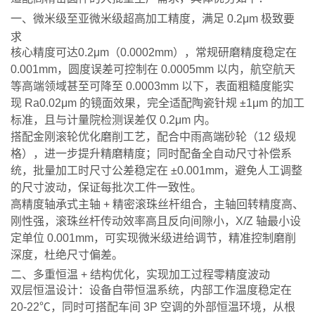
一、微米级至亚微米级超高加工精度，满足 0.2μm 极致要
求
核心精度可达0.2μm（0.0002mm），常规研磨精度稳定在
0.001mm，圆度误差可控制在 0.0005mm 以内，航空航天
等高端领域甚至可降至 0.0003mm 以下，表面粗糙度能实
现 Ra0.02μm 的镜面效果，完全适配陶瓷针规 ±1μm 的加工
标准，且与计量院检测误差仅 0.2μm 内。
搭配金刚滚轮优化磨削工艺，配合中雨高端砂轮（12 级规
格），进一步提升精磨精度；同时配备全自动尺寸补偿系
统，批量加工时尺寸公差稳定在 ±0.001mm，避免人工调整
的尺寸波动，保证每批次工件一致性。
高精度轴承式主轴 + 精密滚珠丝杆组合，主轴回转精度高、
刚性强，滚珠丝杆传动效率高且反向间隙小，X/Z 轴最小设
定单位 0.001mm，可实现微米级进给调节，精准控制磨削
深度，杜绝尺寸偏差。
二、多重恒温 + 结构优化，实现加工过程零精度波动
双层恒温设计：设备自带恒温系统，内部工作温度稳定在
20-22℃，同时可搭配车间 3P 空调的外部恒温环境，从根