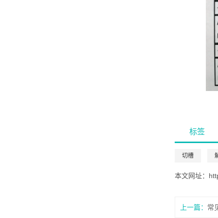
标签
切槽
本文网址：
ht
上一篇：
常